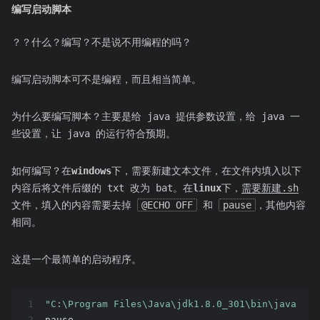
编写启动脚本
？？什么？编写？不是说不用编程的吗？
编写启动脚本可不是编程，而且相当简单。
为什么要编写脚本？主要是给 java 提供参数设置，给 java 一
些设置，让 java 的运行符合预期。
如何编写？在
windows
下，需要新建文本文件，在文件内填入以下
内容后将文件后缀的 txt 改为 bat。在
linux
下，
需要新建.sh
文件，填入的内容需要去掉
@ECHO OFF
和
pause
，其他内容
相同。
这是一个最简单的启动程序。
1
"C:\Program Files\Java\jdk1.8.0_301\bin\java"
 -j
2
pause