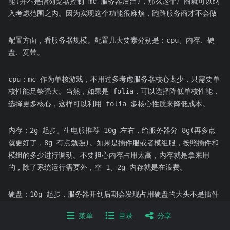
能(并不是指浏览器控制 mc 服务器后台)，那么这个厂商就可以纳
入考虑范围之内。
因为实现这个功能很麻烦，跑路服务商才不会做
配置方面，看服务器规模。配置几大要素分别是：cpu、内存、硬
盘、宽带。
cpu：mc 作为单核游戏，不用过多考虑服务器核心太少，只需要单
核性能足够强大。当然，如果是 folia，可以选择降低单核性能，
选择更多核心，这样可以利用 folia 多核心性质来降低成本。
内存：2g 起步。生电服推荐 10g 左右，给服务器分 8g(再多点
就更好了，8g 有点勉强)。如果是插件服或者模组服，按照插件和
模组的多少进行调动。不要担心内存占用太高，内存就是拿来用
的，除了系统运行需要外，空 1、2g 内存就是在浪费。
硬盘：10g 起步，服务器开到后期会发现占用硬盘的大头不是插件
和模组，而是地图。可以一开始选择较小硬盘，逐渐增加。适当时
菜单
目录
分享
候开启新周目。