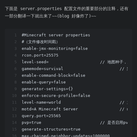
下面是 server.properties 配置文件的重要部分的注释，还有
一部分翻译一下就出来了~~(blog 好像炸了)~~
1
#Minecraft server properties
2
#（文件修改时间戳）
3
enable-jmx-monitoring=false
4
rcon.port=25575
5
level-seed=			// 地图种子，
6
gamemode=
7
8
enable-query=false
9
generator-settings={}
10
11
level-name=w
12
motd=A Mi
13
query.port=25565
14
pvp=true			// 是否
15
16
max-chained-neighbor-updates=1000000