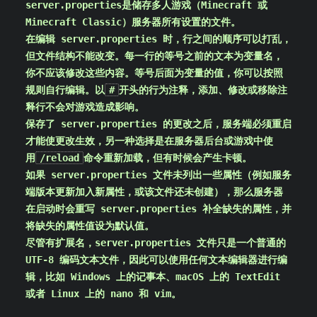
server.properties
是储存多人游戏（Minecraft 或
Minecraft Classic）服务器所有设置的文件。
在编辑 server.properties 时，行之间的顺序可以打乱，
但文件结构不能改变。每一行的等号之前的文本为变量名，
你不应该修改这些内容。等号后面为变量的值，你可以按照
规则自行编辑。以
#
开头的行为注释，添加、修改或移除注
释行不会对游戏造成影响。
保存了 server.properties 的更改之后，服务端必须重启
才能使更改生效，另一种选择是在服务器后台或游戏中使
用
/reload
命令重新加载，但有时候会产生卡顿。
如果 server.properties 文件未列出一些属性（例如服务
端版本更新加入新属性，或该文件还未创建），那么服务器
在启动时会重写 server.properties 补全缺失的属性，并
将缺失的属性值设为默认值。
尽管有扩展名，server.properties 文件只是一个普通的
UTF-8 编码文本文件，因此可以使用任何文本编辑器进行编
辑，比如 Windows 上的记事本、macOS 上的 TextEdit
或者 Linux 上的 nano 和 vim。