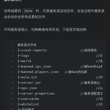
在终端看到
Done
时，代表服务器启动完毕。在这过程中服务器
会自动补全所有必要的文件。
不同服务器核心，结构略微有所区别。下面是官核结构
1
服务器文件夹
2
├─crash-reports 		//崩溃报告
3
├─logs 	
4
├─world 				//地
5
├─banned-ips.json		//被ban的ip列表
6
├─banned-players.json	//被ban的玩家
7
├─eula.txt				//
8
├─server.jar			//服务器核心
9
├─ops.json	
10
├─server.properties		//服务器配置文件
11
├─userca
12
├─whitelist				
13
├─启动脚本