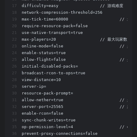
17
difficulty=easy			// 游戏难度
18
network-compression-threshold=256
19
max-tick-time=60000		
20
21
use-native-transport=true
22
max-players=20			// 最大
23
online-mode=f
24
enable-status=true
25
allow-f
26
initial-disabled-packs=
27
broadcast-rcon-to-ops=true
28
29
server-ip=
30
resource-pack-prompt=
31
allow-ne
32
server-port=25565
33
enable-rcon=false
34
sync-chunk-writes=true
35
op-permission-level=
36
prevent-proxy-connections=false