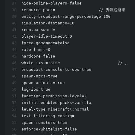
37
hide-online-players=false
38
resource-pack=			// 资源包链接
39
entity-broadcast-range-percentage=100
40
simulation-distance=10
41
rcon.password=
42
player-idle-timeout=0
43
force-gamemode=false
44
rate-limit=0
45
hardcore=false
46
white-list=fal
47
broadcast-console-to-ops=true
48
spawn-npcs=true
49
spawn-animals=true
50
log-ips=true
51
function-permission-level=2
52
initial-enabled-packs=vanilla
53
level-type=minecraft\:normal
54
text-filtering-config=
55
spawn-monsters=true
56
enforce-whitelist=false